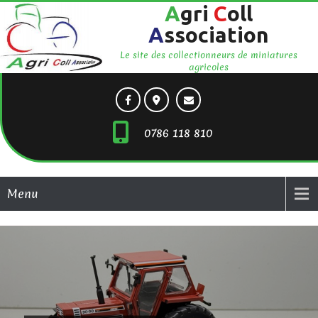
A
gri
C
oll
A
ssociation
Le site des collectionneurs de miniatures
agricoles
0786 118 810
Menu