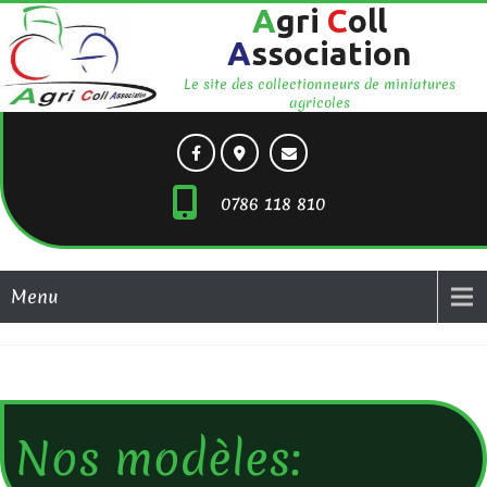
A
gri
C
oll
A
ssociation
Le site des collectionneurs de miniatures
agricoles
0786 118 810
Menu
Nos modèles: