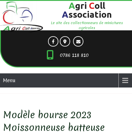
A
gri
C
oll
A
ssociation
Le site des collectionneurs de miniatures
agricoles
0786 118 810
Menu
Modèle bourse 2023
Moissonneuse batteuse