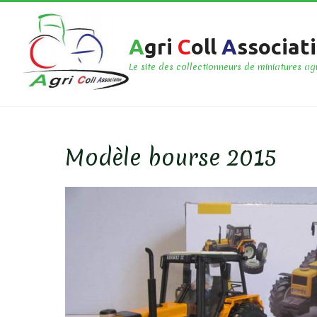
A
gri
C
oll
A
ssociat
Le site des collectionneurs de miniatures ag
Modèle bourse 2015